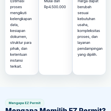
Estimasi
Mulai dari
Harga dapat
proses
Rp4.500.000
berubah
mengikuti
sesuai
kelengkapan
kebutuhan
data,
usaha,
kesiapan
kompleksitas
dokumen,
proses, dan
struktur para
layanan
pihak, dan
pendampingan
ketentuan
yang dipilih.
instansi
terkait.
Mengapa EZ Permit
Mengapa Memilih EZ Permit?