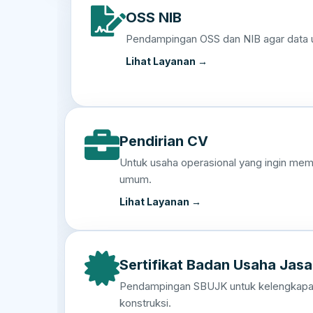
OSS NIB
Pendampingan OSS dan NIB agar data us
Lihat Layanan →
Pendirian CV
Untuk usaha operasional yang ingin memi
umum.
Lihat Layanan →
Sertifikat Badan Usaha Jas
Pendampingan SBUJK untuk kelengkapan 
konstruksi.