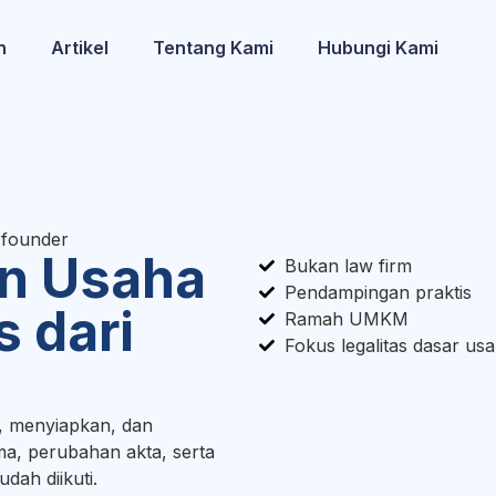
n
Artikel
Tentang Kami
Hubungi Kami
 founder
an Usaha
Bukan law firm
Pendampingan praktis
s dari
Ramah UMKM
Fokus legalitas dasar us
 menyiapkan, dan
a, perubahan akta, serta
dah diikuti.