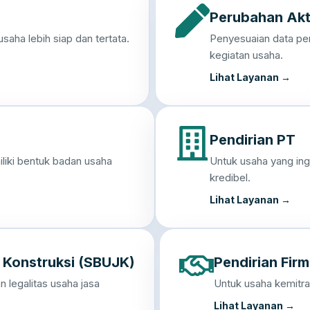
Perubahan Ak
aha lebih siap dan tertata.
Penyesuaian data per
kegiatan usaha.
Lihat Layanan →
Pendirian PT
liki bentuk badan usaha
Untuk usaha yang in
kredibel.
Lihat Layanan →
a Konstruksi (SBUJK)
Pendirian Fir
legalitas usaha jasa
Untuk usaha kemitraa
Lihat Layanan →